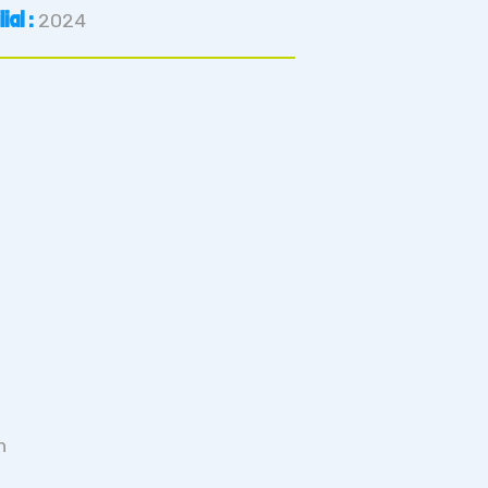
al :
2024
n