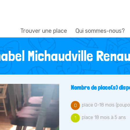
Trouver une place
Qui sommes-nous?
abel Michaudville Rena
Nombre de place(s) dispo
place 0-18 mois (poupo
0
place 18 mois à 5 ans
1