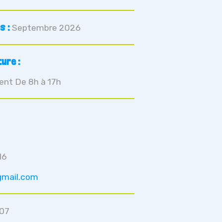
s :
Septembre 2026
ure :
ment De 8h à 17h
16
gmail.com
07