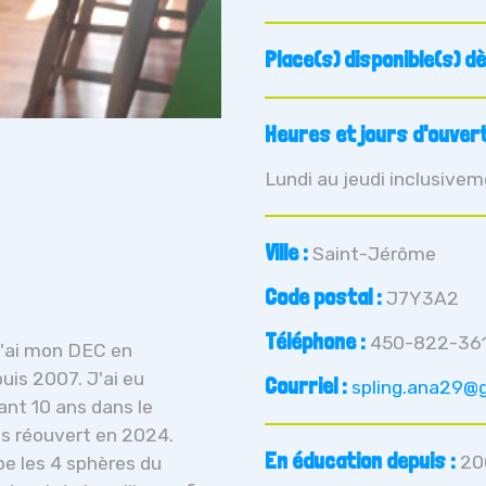
Place(s) disponible(s) dè
Heures et jours d'ouvert
Lundi au jeudi inclusive
Ville :
Saint-Jérôme
Code postal :
J7Y3A2
Téléphone :
450-822-36
 j'ai mon DEC en
uis 2007. J'ai eu
Courriel :
spling.ana29@
ant 10 ans dans le
s réouvert en 2024.
En éducation depuis :
20
e les 4 sphères du