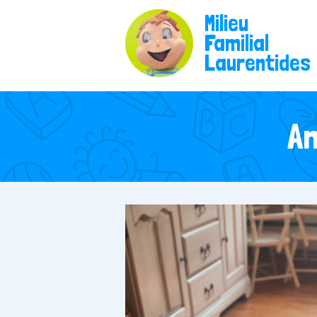
Milieu
Familial
Laurentides
An