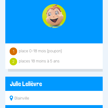
place 0-18 mois (poupon)
1
places 18 moins à 5 ans
2
Julie Lelièvre
Blainville