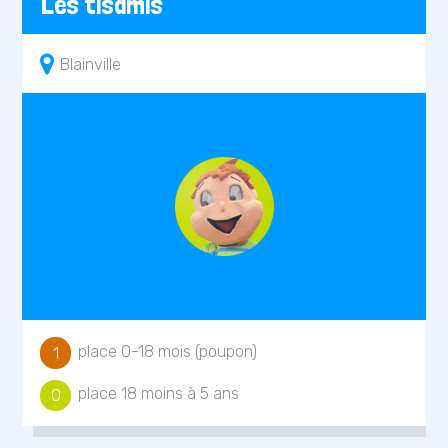
Les tisamis
Blainville
place 0-18 mois (poupon)
1
place 18 moins à 5 ans
0