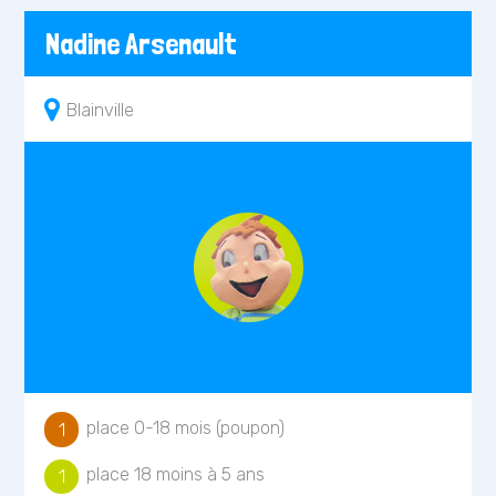
Nadine Arsenault
Blainville
place 0-18 mois (poupon)
1
place 18 moins à 5 ans
1