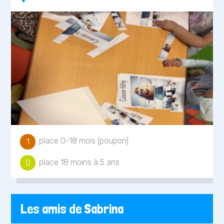
place 0-18 mois (poupon)
1
place 18 moins à 5 ans
0
Les amis de Sabrina