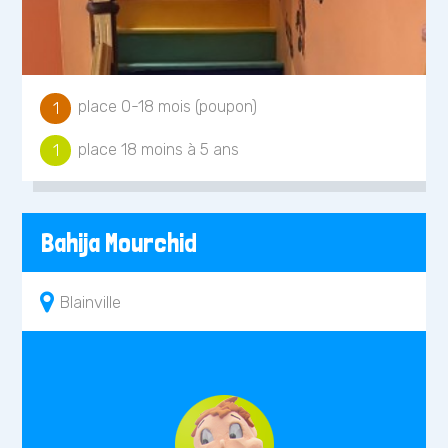
place 0-18 mois (poupon)
1
place 18 moins à 5 ans
1
Bahija Mourchid
Blainville