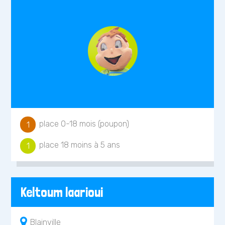
place 0-18 mois (poupon)
1
place 18 moins à 5 ans
1
Keltoum laarioui
Blainville