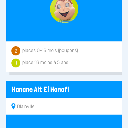
places 0-18 mois (poupons)
2
place 18 moins à 5 ans
1
Hanane Ait El Hanafi
Blainville