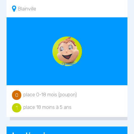
Blainville
place 0-18 mois (poupon)
0
place 18 moins à 5 ans
1