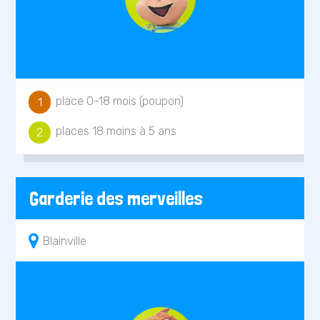
place 0-18 mois (poupon)
1
places 18 moins à 5 ans
2
Garderie des merveilles
Blainville