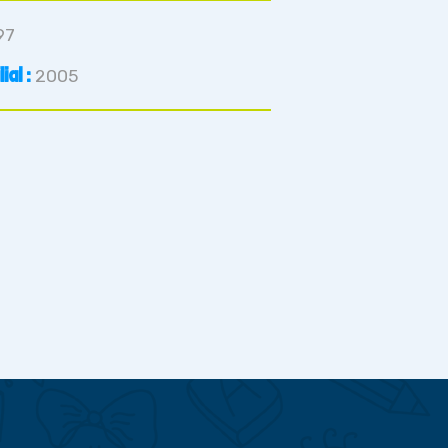
97
al :
2005