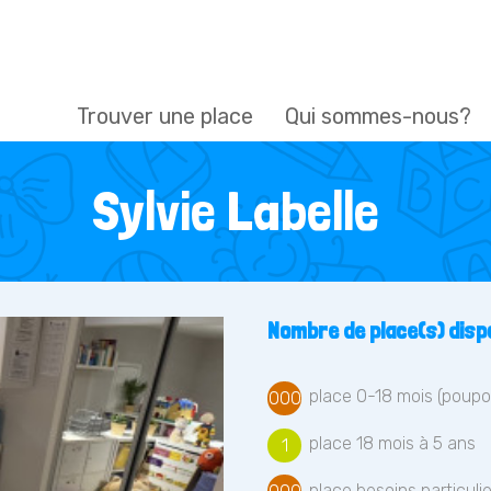
Trouver une place
Qui sommes-nous?
Sylvie Labelle
Nombre de place(s) dispo
place 0-18 mois (poupo
000
place 18 mois à 5 ans
1
place besoins particulie